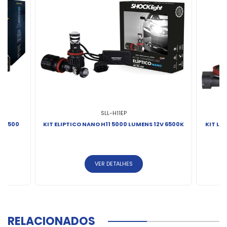
SLL-H11EP
K 5500
KIT ELIPTICO NANO H11 5000 LUMENS 12V 6500K
KIT LE
VER DETALHES
RELACIONADOS