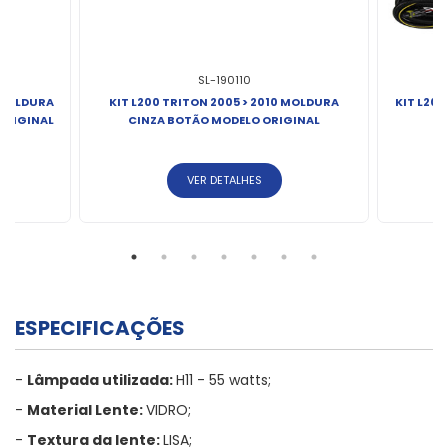
SL-190110
M MOLDURA
KIT L200 TRITON 2005 > 2010 MOLDURA
KIT L200
ORIGINAL
CINZA BOTÃO MODELO ORIGINAL
VER DETALHES
ESPECIFICAÇÕES
-
Lâmpada utilizada:
H11 - 55 watts;
-
Material Lente:
VIDRO;
-
Textura da lente:
LISA;