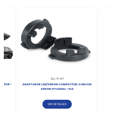
SLL-11-H7
> 2026 -
ADAPTADOR LED/XENON COMPATÍVEL COM HID
L
XENON HYUNDAI - KIA
VER DETALHES