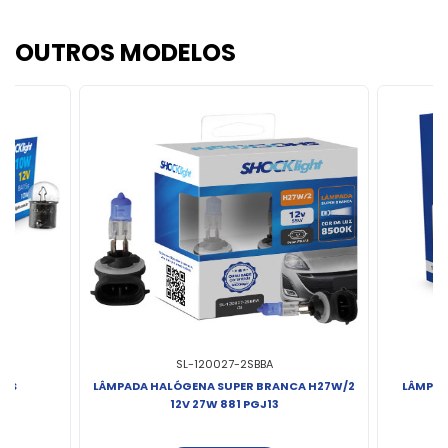
OUTROS MODELOS
SL-120027-2SBBA
15S
LÂMPADA HALÓGENA SUPER BRANCA H27W/2
LÂMPAD
12V 27W 881 PGJ13