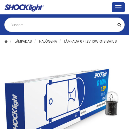
Togg
navig
LÂMPADAS
HALÓGENA
LÂMPADA 67 12V 10W G18 BA15S