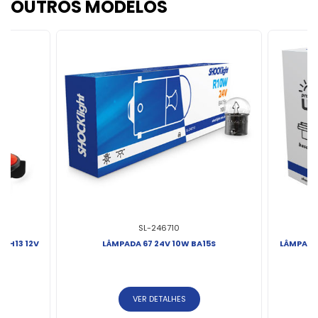
OUTROS MODELOS
SL-246710
 H13 12V
LÂMPADA 67 24V 10W BA15S
LÂMPADA
VER DETALHES