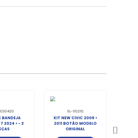
-030420
SL-110210
E BANDEJA
KIT NEW CIVIC 2009 >
 2024 > - 3
2011 BOTÃO MODELO
EÇAS
ORIGINAL