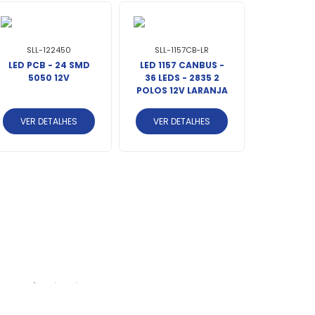
SLL-122450
SLL-1157CB-LR
LED PCB - 24 SMD
LED 1157 CANBUS -
5050 12V
36 LEDS - 2835 2
POLOS 12V LARANJA
VER DETALHES
VER DETALHES
SLL-74
LED T2
TITANIUM
4014/303
12V VE
VER DE