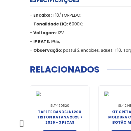
ESPECIFICAÇÕES
-
Encaixe:
T10/TORPEDO;
-
Tonalidade (K):
6000K;
-
Voltagem:
12V;
-
IP RATE:
IP65;
-
Observação:
possui 2 encaixes, Bases: T10, T
RELACIONADOS
SLT-190520
SL-1214
TAPETE BANDEJA L200
KIT CRETA
TRITON KATANA 2025 >
MOLDURA 
2026 - 3 PEÇAS
BOTÃO M
ORIGI