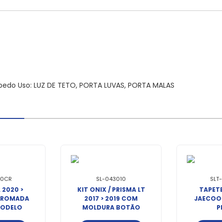
orpedo Uso: LUZ DE TETO, PORTA LUVAS, PORTA MALAS
10CR
SL-043010
SLT
 2020 >
KIT ONIX / PRISMA LT
TAPET
CROMADA
2017 > 2019 COM
JAECOO 7
ODELO
MOLDURA BOTÃO
P
NAL
MODELO ORIGINAL