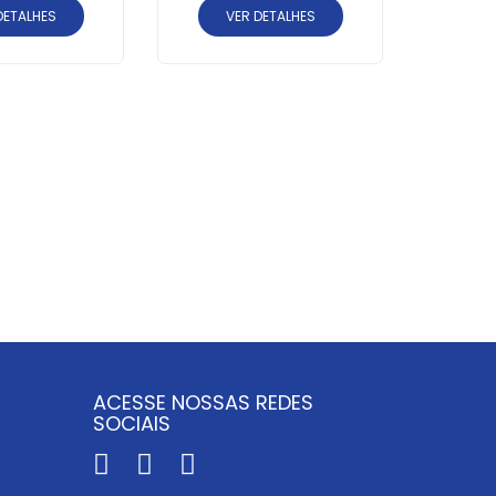
DETALHES
VER DETALHES
FAROL
20
V
S
ACESSE NOSSAS REDES
SOCIAIS