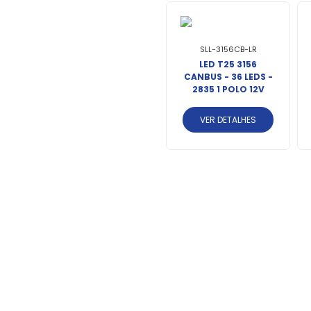
SLL-3156CB-LR
LED T25 3156
CANBUS - 36 LEDS -
2835 1 POLO 12V
LARANJA
VER DETALHES
SLL-121156LR
LED 1156 - 16 LEDS -
D-
2835/4216 1-POLO
LO
12V LARANJA
VER DETALHES