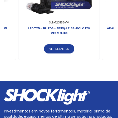
SLL-123156VM
 32W
LED T25 - 16 LEDS - 2835/4216 1-POLO 12V
ADAPT
VERMELHO
X
VER DETALHES
Investimentos em novos ferramentais, matéria-prima de
qualidade, equipamentos de última geração na produção,