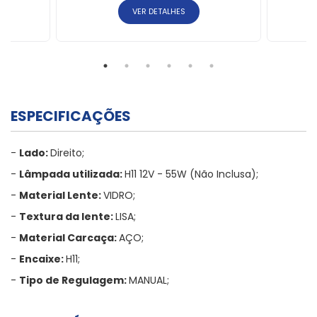
VER DETALHES
ESPECIFICAÇÕES
-
Lado:
Direito;
-
Lâmpada utilizada:
H11 12V - 55W (Não Inclusa);
-
Material Lente:
VIDRO;
-
Textura da lente:
LISA;
-
Material Carcaça:
AÇO;
-
Encaixe:
H11;
-
Tipo de Regulagem:
MANUAL;