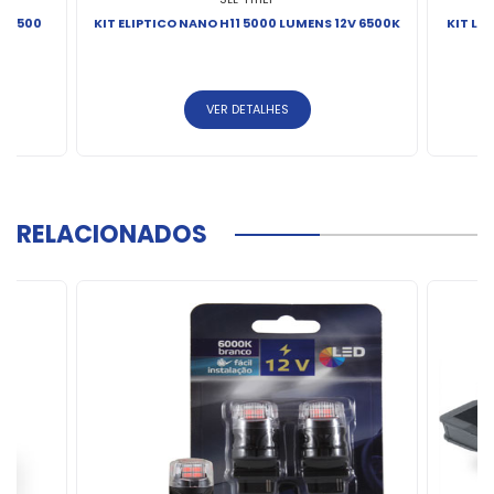
K 5500
KIT ELIPTICO NANO H11 5000 LUMENS 12V 6500K
KIT LE
VER DETALHES
RELACIONADOS