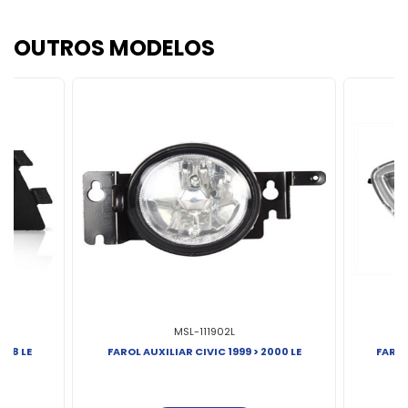
OUTROS MODELOS
MSL-111902L
008 LE
FAROL AUXILIAR CIVIC 1999 > 2000 LE
FAROL