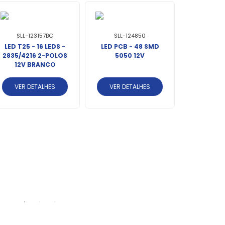
SLL-123157BC
SLL-124850
LED T25 - 16 LEDS -
LED PCB - 48 SMD
2835/4216 2-POLOS
5050 12V
12V BRANCO
VER DETALHES
VER DETALHES
SLL-12
LED T10 
2835/4
BRA
VER DE