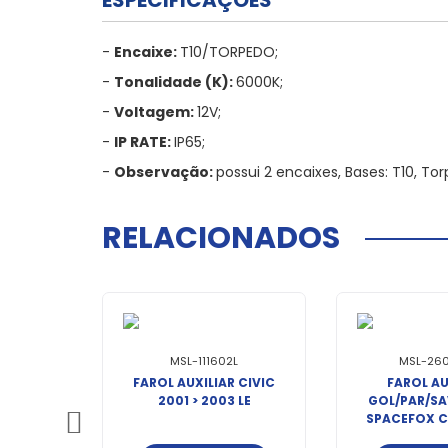
ESPECIFICAÇÕES
-
Encaixe:
T10/TORPEDO;
-
Tonalidade (K):
6000K;
-
Voltagem:
12V;
-
IP RATE:
IP65;
-
Observação:
possui 2 encaixes, Bases: T10, T
RELACIONADOS
MSL-111602L
MSL-26
FAROL AUXILIAR CIVIC
FAROL AU
2001 > 2003 LE
GOL/PAR/SA
SPACEFOX 
POLO