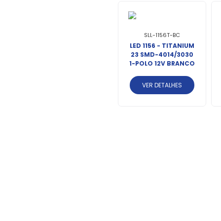
SLL-1156T-BC
LED 1156 - TITANIUM
23 SMD-4014/3030
1-POLO 12V BRANCO
VER DETALHES
SLL-121157BC
-
LED 1157 - 16 LEDS -
S
2835/4216 2-POLOS
12V BRANCO
VER DETALHES