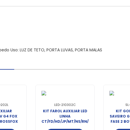
orpedo Uso: LUZ DE TETO, PORTA LUVAS, PORTA MALAS
0202L
LED-210302C
SL
XILIAR
KIT FAROL AUXILIAR LED
KIT GOL
V G4 FOX
LINHA
SAVEIRO G
CROSSFOX
CT/FD/HD/JP/MT/NS/RN/PG
FASE 2 B
 LE
OR