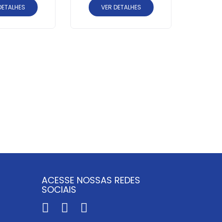
DETALHES
VER DETALHES
TAP
JAECO
V
S
ACESSE NOSSAS REDES
SOCIAIS