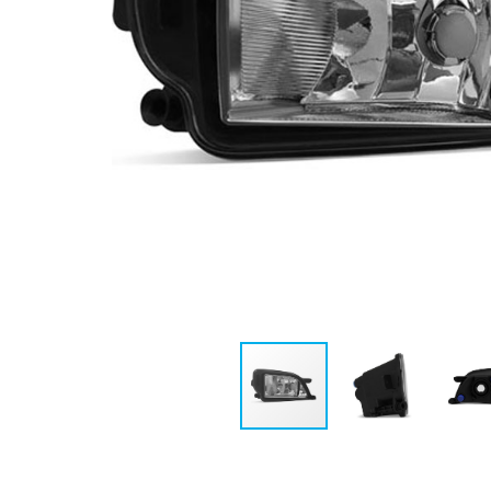
MSL-260202L
MSL-260302R
FAROL AUXILIAR
FAROL AUXILIA
GOL/PAR/SAV G4
GOL/VOY G5 SAV 
FOX SPACEFOX
G6 FOX/SPACEF
CROSSFOX POLO LE
POLO LE
VER DETALHES
VER DETALHES