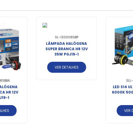
SL-120008SBP
LÂMPADA HALÓGENA
SUPER BRANCA H8 12V
35W PGJ19-1
VER DETALHES
8SBBA
SLL
ALÓGENA
LED S14 U
CA H8 12V
6000K 500
J19-1
ALHES
VER 