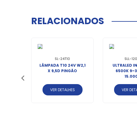
RELACIONADOS
SL-24T10
SLL-12
LÂMPADA T10 24V W2,1
ULTRALED IN
X 9,5D PINGÃO
6500K 9~
15.00
VER DETALHES
VER DET
/XENON
OM HID
WAGEN
ES