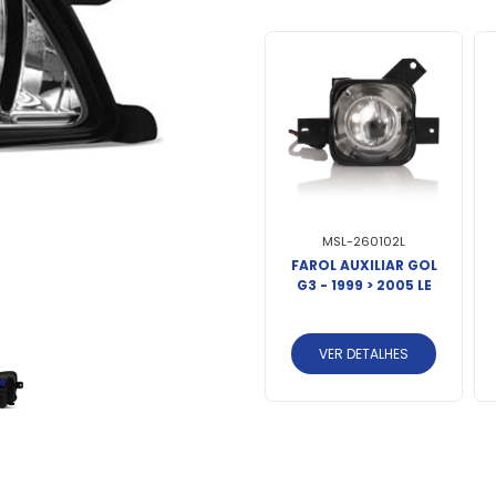
MSL-262402L
MSL-260102L
R
FAROL AUXILIAR
FAROL AUXILIAR GOL
G5,
GOL/VOYAGE G7
G3 - 1999 > 2005 LE
OX
2016 > 2020 FOX
2015 > 2021 LE
VER DETALHES
VER DETALHES