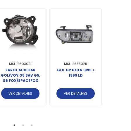
MSL-260302L
MSL-263502R
MSL-2
FAROL AUXILIAR
GOL G2 BOLA 1995 >
FAROL AUX
GOL/VOY G5 SAV G5,
1999 LD
RALLY
G6 FOX/SPACEFOX
CROSSFO
POLO LE
SAV.CROS
VER DETALHES
VER DETALHES
VER DE