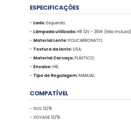
ESPECIFICAÇÕES
-
Lado:
Esquerdo;
-
Lâmpada utilizada:
H8 12V - 35W (Não Inclusa)
-
Material Lente:
POLICARBONATO;
-
Textura da lente:
LISA;
-
Material Carcaça:
PLÁSTICO;
-
Encaixe:
H8;
-
Tipo de Regulagem:
MANUAL;
COMPATÍVEL
- GOL 12/15
- VOYAGE 12/15