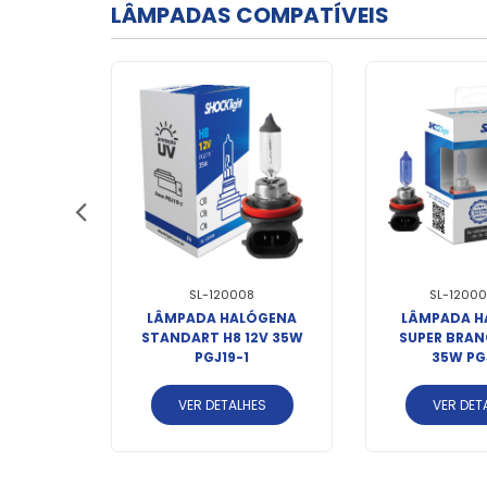
LÂMPADAS COMPATÍVEIS
B
SL-120008
SL-12000
 NANO
LÂMPADA HALÓGENA
LÂMPADA H
2 4300K
STANDART H8 12V 35W
SUPER BRAN
00LM
PGJ19-1
35W PG
ES
VER DETALHES
VER DET