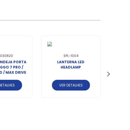
-030820
SPL-1004
ANDEJA PORTA
LANTERNA LED
GGO 7 PRO /
HEADLAMP
D / MAX DRIVE
> - 1 PEÇA
DETALHES
VER DETALHES
LED 
RETROF
V