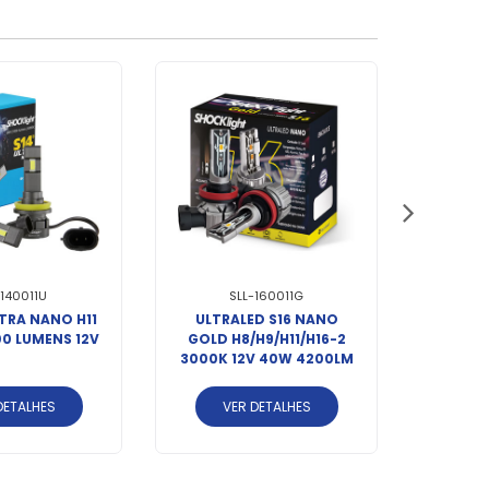
-140011U
SLL-160011G
LTRA NANO H11
ULTRALED S16 NANO
ULTR
0 LUMENS 12V
GOLD H8/H9/H11/H16-2
H8/H9/
3000K 12V 40W 4200LM
12V
DETALHES
VER DETALHES
V