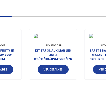
0001
LED-210302B
SLT
FINITY H1
KIT FAROL AUXILIAR LED
TAPETE B
32V 90W
LINHA
MALAS TI
0LM
CT/FD/HD/JP/MT/NS/RN/PG
PRO HYBRI
2022 
ALHES
VER DETALHES
VER 