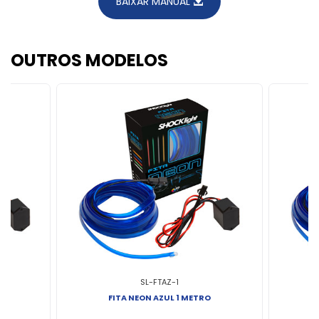
BAIXAR MANUAL
OUTROS MODELOS
SL-FTAZ-1
RO
FITA NEON AZUL 1 METRO