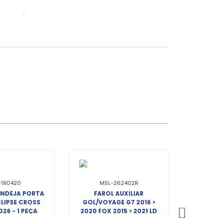
-190420
MSL-262402R
ANDEJA PORTA
FAROL AUXILIAR
LIPSE CROSS
GOL/VOYAGE G7 2016 >
026 - 1 PEÇA
2020 FOX 2015 > 2021 LD