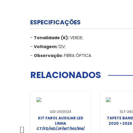
ESPECIFICAÇÕES
-
Tonalidade (K):
VERDE;
-
Voltagem:
12V;
-
Observação:
FIBRA ÓPTICA
RELACIONADOS
LED-210302A
SLT-26
KIT FAROL AUXILIAR LED
TAPETE BAND
LINHA
2020 > 2026
CT/FD/HD/JP/MT/NS/RN/PG