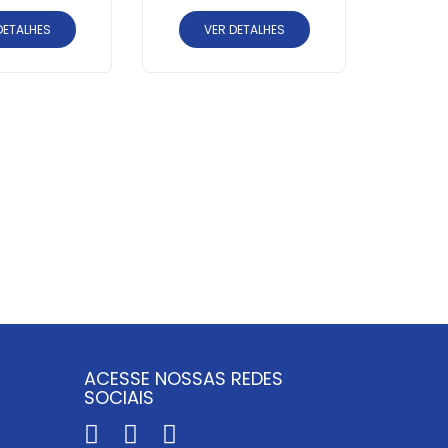
DETALHES
VER DETALHES
LED T1
C
V
S
ACESSE NOSSAS REDES
SOCIAIS