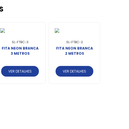
S
SL-FTBC-3
SL-FTBC-2
FITA NEON BRANCA
FITA NEON BRANCA
3 METROS
2 METROS
VER DETALHES
VER DETALHES
SL-F
FITA NEO
MET
VER DE