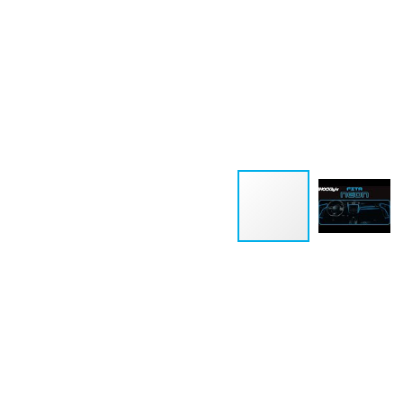
SL-FTVD-3
SL-FTVM-3
FITA NEON VERDE 3
FITA NEON
METROS
VERMELHA 3 MET
VER DETALHES
VER DETALHES