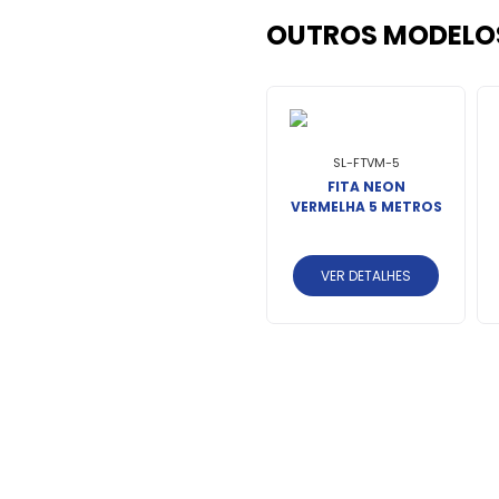
OUTROS MODELO
SL-FTVM-5
FITA NEON
VERMELHA 5 METROS
VER DETALHES
SL-FTBC-5
FITA NEON BRANCA
ROS
5 METROS
VER DETALHES