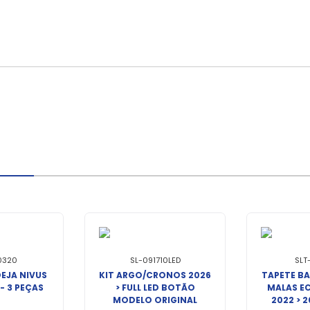
0320
SL-091710LED
SLT
EJA NIVUS
KIT ARGO/CRONOS 2026
TAPETE B
 - 3 PEÇAS
> FULL LED BOTÃO
MALAS EC
MODELO ORIGINAL
2022 > 2