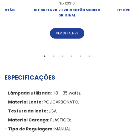
SL-121310
TA BOTÃO
KIT CRETA 2017 > 2019 BOTÃO MODELO
KIT CRET
ORIGINAL
VER DETALHES
ESPECIFICAÇÕES
-
Lâmpada utilizada:
H8 - 35 watts;
-
Material Lente:
POLICARBONATO;
-
Textura da lente:
LISA;
-
Material Carcaça:
PLÁSTICO;
-
Tipo de Regulagem:
MANUAL;