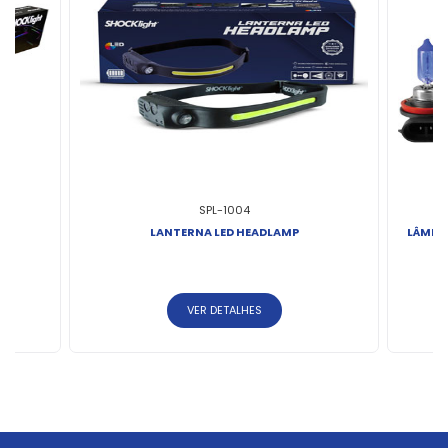
SPL-1004
LANTERNA LED HEADLAMP
LÂMPA
VER DETALHES