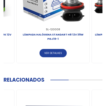
SL-120008
300K 12V
LÂMPADA HALÓGENA STANDART H8 12V 35W
LÂMPAD
PGJ19-1
VER DETALHES
RELACIONADOS